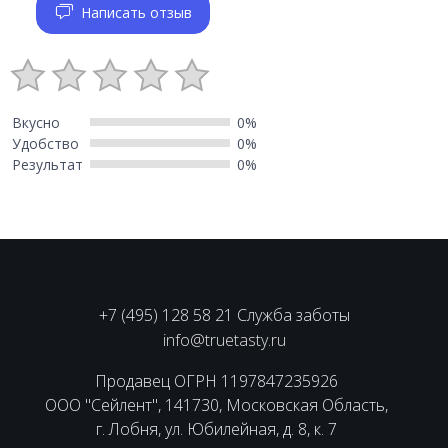
Написать отзыв
Вкусно
0%
Удобство
0%
Результат
0%
+7 (495) 128 58 21 Служба заботы
info@truetasty.ru
Продавец ОГРН 1197847235926
ООО "Сейлент", 141730, Московская Область,
г. Лобня, ул. Юбилейная, д. 8, к. 7