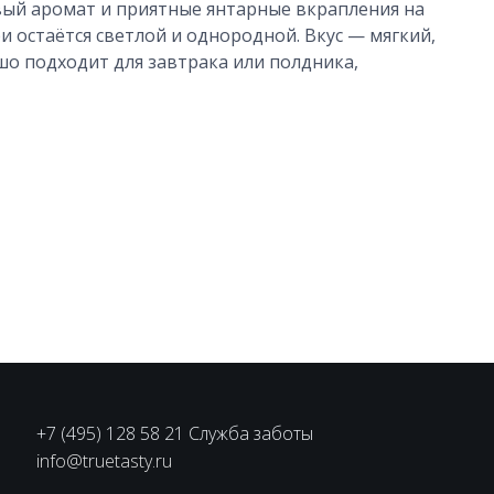
вый аромат и приятные янтарные вкрапления на
и остаётся светлой и однородной. Вкус — мягкий,
шо подходит для завтрака или полдника,
+7 (495) 128 58 21 Служба заботы
info@truetasty.ru