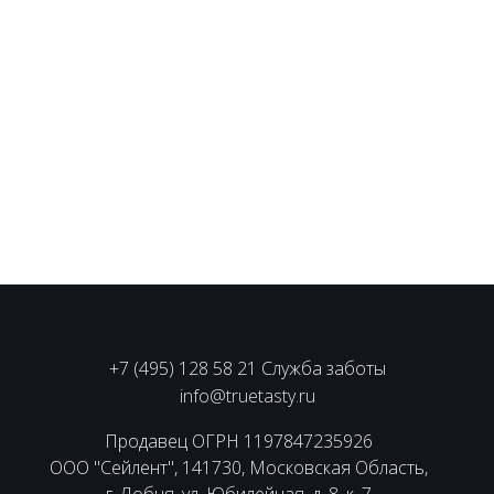
+7 (495) 128 58 21 Служба заботы
info@truetasty.ru
Продавец ОГРН 1197847235926
ООО "Сейлент", 141730, Московская Область,
г. Лобня, ул. Юбилейная, д. 8, к. 7