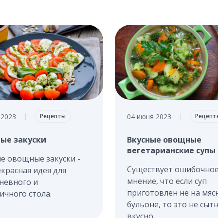
 2023
04 июня 2023
|
Рецепты
|
Рецепт
ые закуски
Вкусные овощные
вегетарианские супы
е овощные закуски -
Существует ошибочно
екрасная идея для
мнение, что если суп
невного и
приготовлен не на мяс
ичного стола.
бульоне, то это не сытн
вкусно.