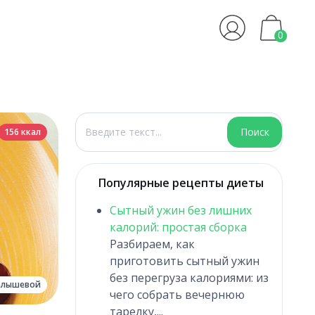
0
Поиск
Поиск
156 ккал
Популярные рецепты диеты
Сытный ужин без лишних
калорий: простая сборка
Разбираем, как
приготовить сытный ужин
без перегруза калориями: из
алышевой
чего собрать вечернюю
тарелку,...