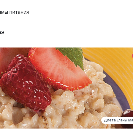
ммы питания
ке
Диета Елены М