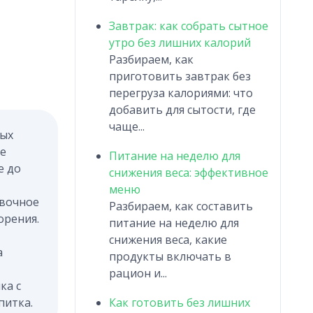
Завтрак: как собрать сытное
утро без лишних калорий
Разбираем, как
приготовить завтрак без
перегруза калориями: что
добавить для сытости, где
чаще...
ных
те
Питание на неделю для
е до
снижения веса: эффективное
меню
ивочное
Разбираем, как составить
орения.
питание на неделю для
снижения веса, какие
а
продукты включать в
рацион и...
ка с
питка.
Как готовить без лишних