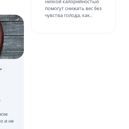
низкой калорийностью
помогут снижать вес без
чувства голода, как...
ы
е
ном
о и не