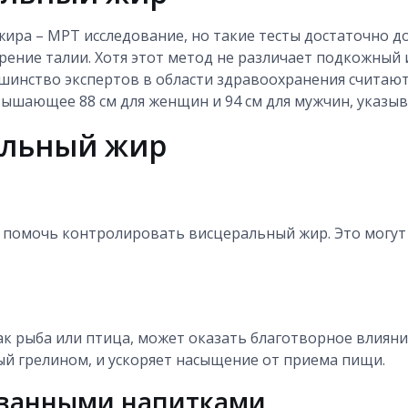
ра – МРТ исследование, но такие тесты достаточно дор
рение талии. Хотя этот метод не различает подкожный 
ьшинство экспертов в области здравоохранения считаю
вышающее 88 см для женщин и 94 см для мужчин, указы
альный жир
помочь контролировать висцеральный жир. Это могут б
ак рыба или птица, может оказать благотворное влияни
ый грелином, и ускоряет насыщение от приема пищи.
ованными напитками